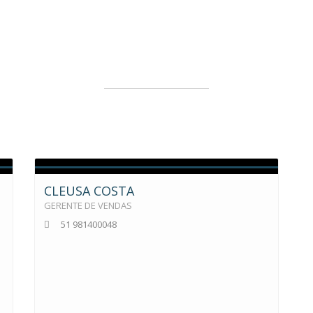
COMUÑAS Y ARTEMIO S.L
espanhola com 40 anos de experiência no setor imob
CLEUSA COSTA
GERENTE DE VENDAS
51 981400048