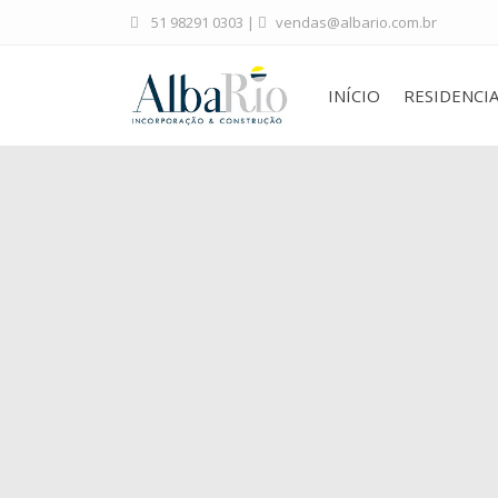
51 98291 0303
|
vendas@albario.com.br
INÍCIO
RESIDENCIA