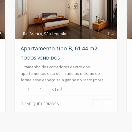
5
Rio Branco
,
São Leopoldo.
4
Apartamento tipo B, 61.44 m2
TODOS
VENDIDOS
O tamanho dos corredores dentro dos
apartamentos está otimizado ao máximo de
forma esse espaço seja ganho no resto
[more]
2
1
1
61 m
ENRIQUE HERMOSA