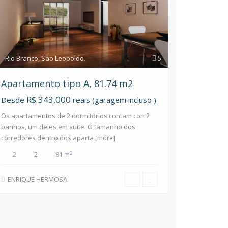
Rio Branco
,
São Leopoldo.
5
Apartamento tipo A, 81.74 m2
R$ 343,000
Desde
reais (garagem incluso )
Os apartamentos de 2 dormitórios contam con 2
banhos, um deles em suite. O tamanho dos
corredores dentro dos aparta
[more]
2
2
2
81 m
ENRIQUE HERMOSA