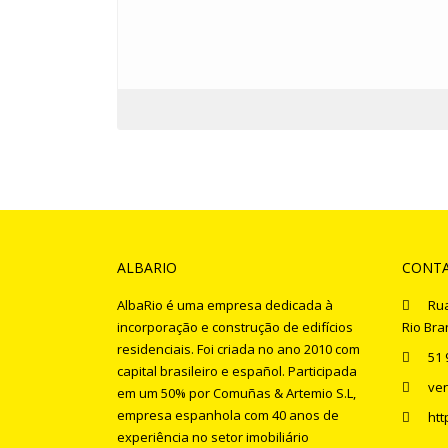
ALBARIO
CONT
AlbaRio é uma empresa dedicada à
Rua
incorporação e construção de edifícios
Rio Bra
residenciais. Foi criada no ano 2010 com
51 
capital brasileiro e español. Participada
ve
em um 50% por Comuñas & Artemio S.L,
empresa espanhola com 40 anos de
htt
experiência no setor imobiliário