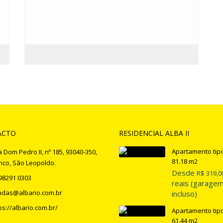
ACTO
RESIDENCIAL ALBA II
Apartamento tipo
 Dom Pedro II, nº 185, 93040-350,
81.18 m2
nco, São Leopoldo.
Desde
R$ 319,0
98291 0303
reais (garage
ndas@albario.com.br
incluso)
ps://albario.com.br/
Apartamento tipo
61.44 m2