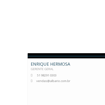
Empresa 
ENRIQUE HERMOSA
GERENTE GERAL
51 98291 0303
vendas@albario.com.br